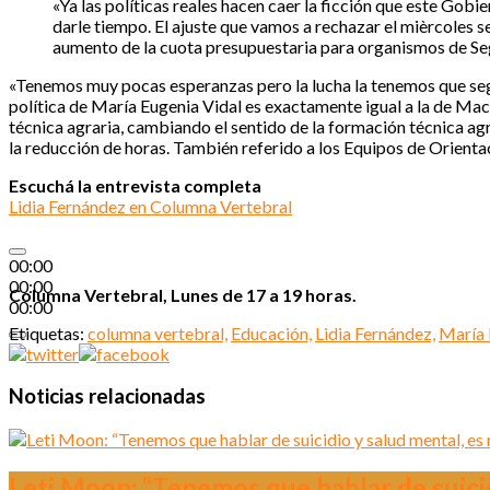
«Ya las políticas reales hacen caer la ficción que este Gob
darle tiempo. El ajuste que vamos a rechazar el mièrcoles s
aumento de la cuota presupuestaria para organismos de Se
«Tenemos muy pocas esperanzas pero la lucha la tenemos que segu
política de María Eugenia Vidal es exactamente igual a la de Macr
técnica agraria, cambiando el sentido de la formación técnica ag
la reducción de horas. También referido a los Equipos de Orientac
Escuchá la entrevista completa
Lidia Fernández en Columna Vertebral
00:00
00:00
Columna Vertebral, Lunes de 17 a 19 horas.
00:00
Etiquetas:
columna vertebral,
Educación,
Lidia Fernández,
María 
Noticias relacionadas
Leti Moon: “Tenemos que hablar de suicid