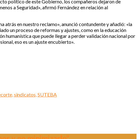
yecto político de este Gobierno, los compañeros dejaron de
 menos a Seguridad», afirmó Fernández en relación al
a atrás en nuestro reclamo», anunció contundente y añadió: «la
iciado un proceso de reformas y ajustes, como en la educación
ión humanística que puede llegar a perder validación nacional por
ional, eso es un ajuste encubierto».
ecorte,
sindicatos,
SUTEBA
nos y no minimizarlo”