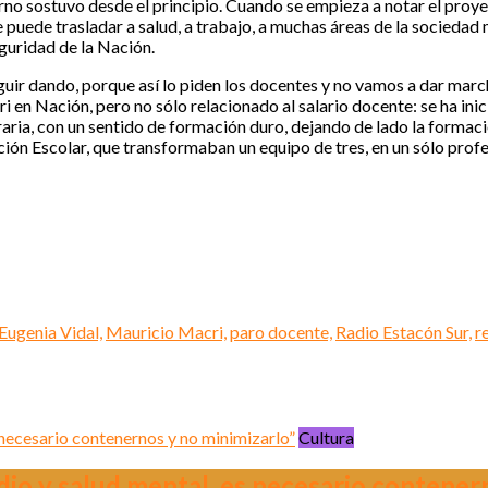
ierno sostuvo desde el principio. Cuando se empieza a notar el pro
e puede trasladar a salud, a trabajo, a muchas áreas de la sociedad
guridad de la Nación.
ir dando, porque así lo piden los docentes y no vamos a dar march
i en Nación, pero no sólo relacionado al salario docente: se ha in
raria, con un sentido de formación duro, dejando de lado la formac
ión Escolar, que transformaban un equipo de tres, en un sólo profes
Eugenia Vidal,
Mauricio Macri,
paro docente,
Radio Estacón Sur,
r
Cultura
io y salud mental, es necesario contener