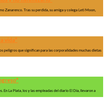
omo Zanarenco. Tras su perdida, su amiga y colega Leti Moon,
a vida"
los peligros que significan para las corporalidades muchas dietas
ingreso"
En La Plata, los y las empleadas del diario El Día, llevaron a