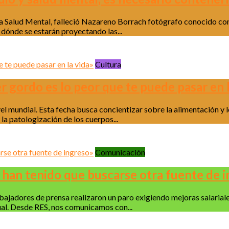
e la Salud Mental, falleció Nazareno Borrach fotógrafo conocido c
 dónde se estarán proyectando las...
Cultura
r gordo es lo peor que te puede pasar en l
vel mundial. Esta fecha busca concientizar sobre la alimentación y 
la patologización de los cuerpos...
Comunicación
 han tenido que buscarse otra fuente de 
jadores de prensa realizaron un paro exigiendo mejoras salariales. 
ual. Desde RES, nos comunicamos con...