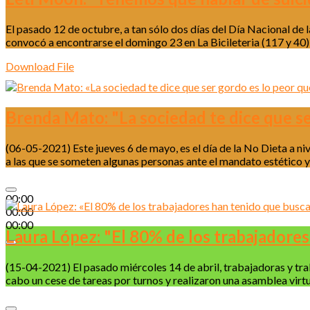
El pasado 12 de octubre, a tan sólo dos días del Día Nacional d
convocó a encontrarse el domingo 23 en La Bicileteria (117 y 40)
Download File
Brenda Mato: "La sociedad te dice que se
(06-05-2021) Este jueves 6 de mayo, es el día de la No Dieta a ni
a las que se someten algunas personas ante el mandato estético y 
00:00
00:00
00:00
Laura López: "El 80% de los trabajadores
(15-04-2021) El pasado miércoles 14 de abril, trabajadoras y traba
cabo un cese de tareas por turnos y realizaron una asamblea virt