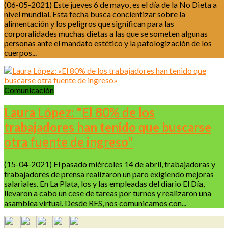
(06-05-2021) Este jueves 6 de mayo, es el día de la No Dieta a
nivel mundial. Esta fecha busca concientizar sobre la
alimentación y los peligros que significan para las
corporalidades muchas dietas a las que se someten algunas
personas ante el mandato estético y la patologización de los
cuerpos...
Comunicación
Laura López: "El 80% de los
trabajadores han tenido que buscarse
otra fuente de ingreso"
(15-04-2021) El pasado miércoles 14 de abril, trabajadoras y
trabajadores de prensa realizaron un paro exigiendo mejoras
salariales. En La Plata, los y las empleadas del diario El Día,
llevaron a cabo un cese de tareas por turnos y realizaron una
asamblea virtual. Desde RES, nos comunicamos con...