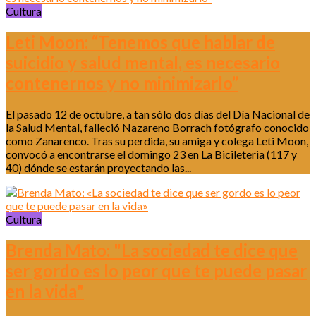
Cultura
Leti Moon: “Tenemos que hablar de
suicidio y salud mental, es necesario
contenernos y no minimizarlo”
El pasado 12 de octubre, a tan sólo dos días del Día Nacional de
la Salud Mental, falleció Nazareno Borrach fotógrafo conocido
como Zanarenco. Tras su perdida, su amiga y colega Leti Moon,
convocó a encontrarse el domingo 23 en La Bicileteria (117 y
40) dónde se estarán proyectando las...
Cultura
Brenda Mato: "La sociedad te dice que
ser gordo es lo peor que te puede pasar
en la vida"