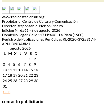
www.radioestacionsur.org
Propietario: Centro de Cultura y Comunicación
Director Responsable: Nelson Piñeiro
Edición Nº 6561 - 8 de agosto, 2026
Domicilio Legal: Calle 117 N°400 - La Plata (1900)
Registro de Publicaciones Periódicas RL-2020-39253174-
APN-DNDA#MJ
agosto 2026
L
M
X
J
V
S
D
1
2
3
4
5
6
7
8
9
10
11
12
13
14
15
16
17
18
19
20
21
22
23
24
25
26
27
28
29
30
31
« Jun
contacto publicitario