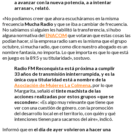
a avanzar con la nueva potencia, a a intentar
arrasar», relató.
«No podíamos creer que ahora escucháramos en la misma
frecuencia
Mucha Radio
y que se iba a cambiar de frecuencia.
No sabíamos si alguien les habilitó la transferencia, si hubo
alguna normativa del
ENACOM
que votaran que estas cosas las
podían hacer, si la empresa radio sam es la misma que el grupo
octubre, si mucha radio, que como dice nuestro abogado es un
nombre fantasía, no importa. Lo que importa es que lo que está
en juego es la 89.5 y su titularidad», sostuvo.
Radio FM Reconquista está próxima a cumplir
33 años de transmisión ininterrumpida, y es la
única cuya titularidad está a nombre de la
Asociación de Mujeres La Colmena
,
por lo que
Margarita, señaló el
tinte machista de las
acciones real
izadas por estos grupos «que se
esconden»
: «Es algo muy relevante que tiene que
ver con una cuestión de género, con la promoción
del desarrollo local en el territorio, con quién y qué
intenciones tienen para sacarnos del aire», indicó.
Informó que en
el día de ayer volvieron a hacer una