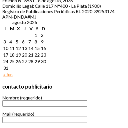
Edición Nº 6561 - 8 de agosto, 2026
Domicilio Legal: Calle 117 N°400 - La Plata (1900)
Registro de Publicaciones Periódicas RL-2020-39253174-
APN-DNDA#MJ
agosto 2026
L
M
X
J
V
S
D
1
2
3
4
5
6
7
8
9
10
11
12
13
14
15
16
17
18
19
20
21
22
23
24
25
26
27
28
29
30
31
« Jun
contacto publicitario
Nombre (requerido)
Mail (requerido)