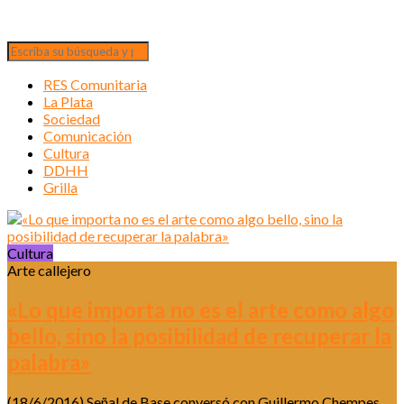
RES Comunitaria
La Plata
Sociedad
Comunicación
Cultura
DDHH
Grilla
Cultura
Arte callejero
«Lo que importa no es el arte como algo
bello, sino la posibilidad de recuperar la
palabra»
(18/6/2016) Señal de Base conversó con Guillermo Chempes,