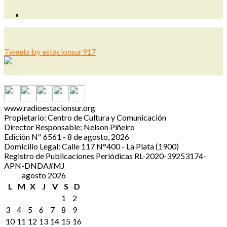
Tweets by estacionsur917
www.radioestacionsur.org
Propietario: Centro de Cultura y Comunicación
Director Responsable: Nelson Piñeiro
Edición Nº 6561 - 8 de agosto, 2026
Domicilio Legal: Calle 117 N°400 - La Plata (1900)
Registro de Publicaciones Periódicas RL-2020-39253174-
APN-DNDA#MJ
agosto 2026
L
M
X
J
V
S
D
1
2
3
4
5
6
7
8
9
10
11
12
13
14
15
16