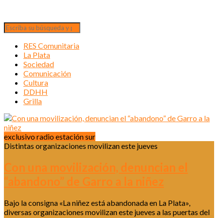
RES Comunitaria
La Plata
Sociedad
Comunicación
Cultura
DDHH
Grilla
exclusivo radio estación sur
Distintas organizaciones movilizan este jueves
Con una movilización, denuncian el
“abandono” de Garro a la niñez
Bajo la consigna «La niñez está abandonada en La Plata»,
diversas organizaciones movilizan este jueves a las puertas del