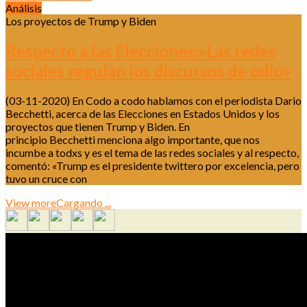
Análisis
Los proyectos de Trump y Biden
Respecto a las Elecciones:»Las redes
sociales regulan los discursos de odio»
(03-11-2020) En Codo a codo hablamos con el periodista Dario
Becchetti, acerca de las Elecciones en Estados Unidos y los
proyectos que tienen Trump y Biden. En
principio Becchetti menciona algo importante, que nos
incumbe a todxs y es el tema de las redes sociales y al respecto,
comentó: «Trump es el presidente twittero por excelencia, pero
tuvo un cruce con
View more
Cargando ...