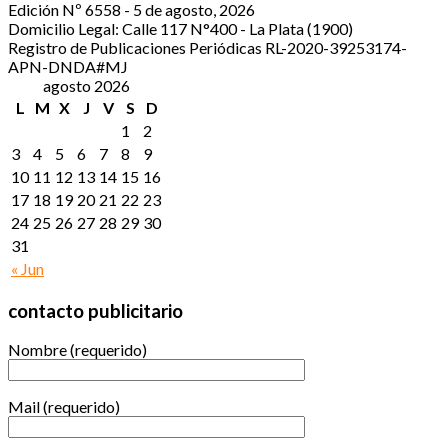
Edición Nº 6558 - 5 de agosto, 2026
Domicilio Legal: Calle 117 N°400 - La Plata (1900)
Registro de Publicaciones Periódicas RL-2020-39253174-
APN-DNDA#MJ
agosto 2026
L
M
X
J
V
S
D
1
2
3
4
5
6
7
8
9
10
11
12
13
14
15
16
17
18
19
20
21
22
23
24
25
26
27
28
29
30
31
« Jun
contacto publicitario
Nombre (requerido)
Mail (requerido)