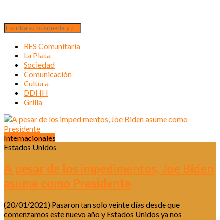
RES Comunitaria
La Plata
Sociedad
Comunicación
Cultura
DDHH
Grilla
Internacionales
Estados Unidos
A pesar de los impedimentos, Joe Biden
asume como Presidente
(20/01/2021) Pasaron tan solo veinte días desde que
comenzamos este nuevo año y Estados Unidos ya nos