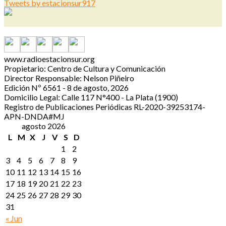
Tweets by estacionsur917
www.radioestacionsur.org
Propietario: Centro de Cultura y Comunicación
Director Responsable: Nelson Piñeiro
Edición Nº 6561 - 8 de agosto, 2026
Domicilio Legal: Calle 117 N°400 - La Plata (1900)
Registro de Publicaciones Periódicas RL-2020-39253174-
APN-DNDA#MJ
agosto 2026
L
M
X
J
V
S
D
1
2
3
4
5
6
7
8
9
10
11
12
13
14
15
16
17
18
19
20
21
22
23
24
25
26
27
28
29
30
31
« Jun