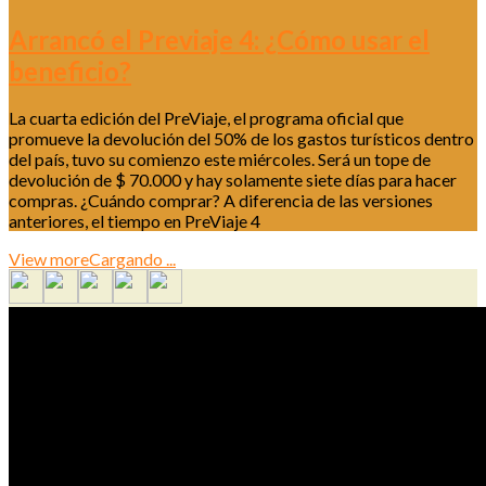
Arrancó el Previaje 4: ¿Cómo usar el
beneficio?
La cuarta edición del PreViaje, el programa oficial que
promueve la devolución del 50% de los gastos turísticos dentro
del país, tuvo su comienzo este miércoles. Será un tope de
devolución de $ 70.000 y hay solamente siete días para hacer
compras. ¿Cuándo comprar? A diferencia de las versiones
anteriores, el tiempo en PreViaje 4
View more
Cargando ...