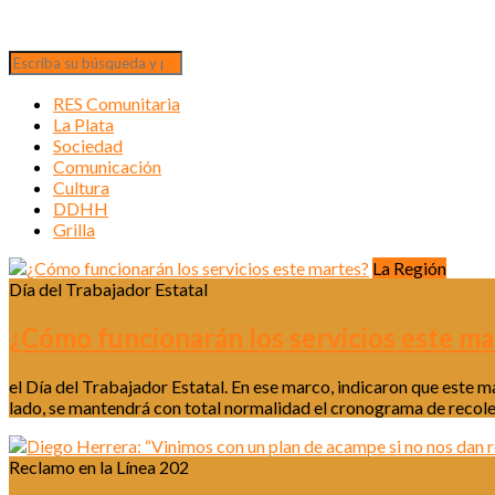
RES Comunitaria
La Plata
Sociedad
Comunicación
Cultura
DDHH
Grilla
La Región
Día del Trabajador Estatal
¿Cómo funcionarán los servicios este ma
el Día del Trabajador Estatal. En ese marco, indicaron que este m
lado, se mantendrá con total normalidad el cronograma de recolec
Reclamo en la Línea 202