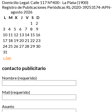
Domicilio Legal: Calle 117 N°400 - La Plata (1900)
Registro de Publicaciones Periódicas RL-2020-39253174-A
agosto 2026
L
M
X
J
V
S
D
1
2
3
4
5
6
7
8
9
10
11
12
13
14
15
16
17
18
19
20
21
22
23
24
25
26
27
28
29
30
31
« Jun
contacto publicitario
Nombre (requerido)
Mail (requerido)
Asunto