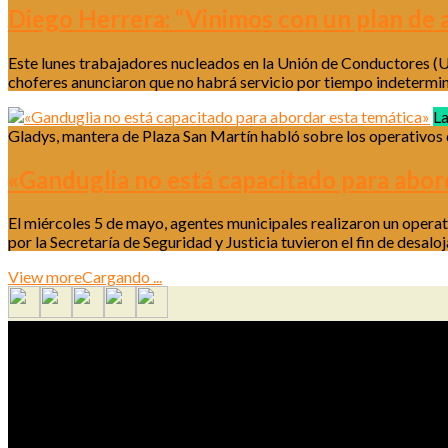
Diego Herrera: “Vinimos con un plan de 
Este lunes trabajadores nucleados en la Unión de Conductores (U
choferes anunciaron que no habrá servicio por tiempo indetermin
La
Gladys, mantera de Plaza San Martín habló sobre los operativos q
«Ganduglia no está capacitado para abor
El miércoles 5 de mayo, agentes municipales realizaron un operati
por la Secretaría de Seguridad y Justicia tuvieron el fin de desa
View more
Cargando ...