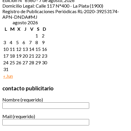
Edición Nº 6560 - 7 de agosto, 2026
Domicilio Legal: Calle 117 N°400 - La Plata (1900)
Registro de Publicaciones Periódicas RL-2020-39253174-
APN-DNDA#MJ
agosto 2026
L
M
X
J
V
S
D
1
2
3
4
5
6
7
8
9
10
11
12
13
14
15
16
17
18
19
20
21
22
23
24
25
26
27
28
29
30
31
« Jun
contacto publicitario
Nombre (requerido)
Mail (requerido)