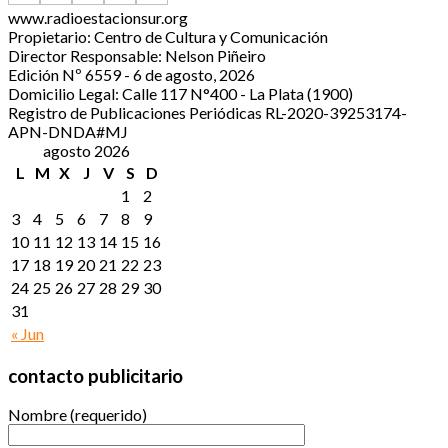
www.radioestacionsur.org
Propietario: Centro de Cultura y Comunicación
Director Responsable: Nelson Piñeiro
Edición Nº 6559 - 6 de agosto, 2026
Domicilio Legal: Calle 117 N°400 - La Plata (1900)
Registro de Publicaciones Periódicas RL-2020-39253174-
APN-DNDA#MJ
agosto 2026
L
M
X
J
V
S
D
1
2
3
4
5
6
7
8
9
10
11
12
13
14
15
16
17
18
19
20
21
22
23
24
25
26
27
28
29
30
31
« Jun
contacto publicitario
Nombre (requerido)