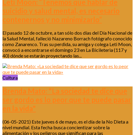
Leti Moon: “Tenemos que hablar de
suicidio y salud mental, es necesario
contenernos y no minimizarlo”
El pasado 12 de octubre, a tan sólo dos días del Día Nacional de
la Salud Mental, falleció Nazareno Borrach fotógrafo conocido
como Zanarenco. Tras su perdida, su amiga y colega Leti Moon,
convocó a encontrarse el domingo 23 en La Bicileteria (117 y
40) dónde se estarán proyectando las...
Cultura
Brenda Mato: "La sociedad te dice que
ser gordo es lo peor que te puede pasar
en la vida"
(06-05-2021) Este jueves 6 de mayo, es el día de la No Dieta a
nivel mundial. Esta fecha busca concientizar sobre la
alimentación y los peligros que significan para las