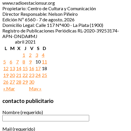
www.radioestacionsur.org
Propietario: Centro de Cultura y Comunicación
Director Responsable: Nelson Piñeiro
Edición Nº 6560 - 7 de agosto, 2026
Domicilio Legal: Calle 117 N°400 - La Plata (1900)
Registro de Publicaciones Periódicas RL-2020-39253174-
APN-DNDA#MJ
abril 2021
L
M
X
J
V
S
D
1
2
3
4
5
6
7
8
9
10
11
12
13
14
15
16
17
18
19
20
21
22
23
24
25
26
27
28
29
30
« Mar
May »
contacto publicitario
Nombre (requerido)
Mail (requerido)