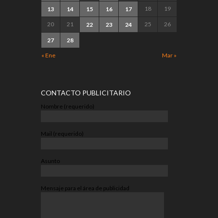
18
19
13
14
15
16
17
20
21
25
26
22
23
24
27
28
« Ene
Mar »
CONTACTO PUBLICITARIO
Nombre (requerido)
Mail (requerido)
Asunto
Mensaje para el área de publicidad