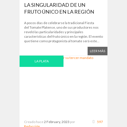
LA SINGULARIDAD DE UN
FRUTO ÚNICO EN LA REGIÓN
A pocos días de celebrarse la tradicional Fiesta
del Tomate Platense, uno de sus productores nos
reveló las particularidades y principales
características del fruto único en la región. El evento
que tiene como protagonista al tomate será este...
LEER MÁS
LA PLATA
Creado hace
2 February, 2023
por
597
Redacción