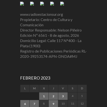
www.radioestacionsur.org
Propietario: Centro de Cultura y
Comunicación
Director Responsable: Nelson Piñeiro
Edición Nº 6561 - 8 de agosto, 2026
Domicilio Legal: Calle 117 N°400 - La
Plata (1900)
Registro de Publicaciones Periódicas RL-
2020-39253174-APN-DNDA#MJ
FEBRERO 2023
L
M
X
J
V
S
D
4
5
1
2
3
8
10
11
12
6
7
9