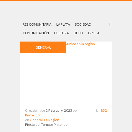
RES COMUNITARIA
LA PLATA
SOCIEDAD
COMUNICACIÓN
CULTURA
DDHH
GRILLA
GENERAL
Creado hace
2 February, 2023
por
832
Redacción
en
General,
La Región
Fiesta del Tomate Platense