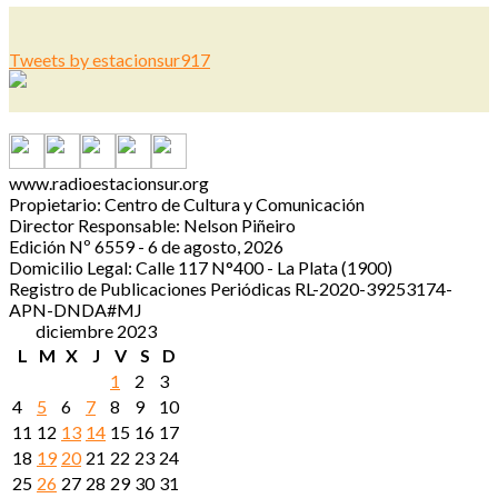
Tweets by estacionsur917
www.radioestacionsur.org
Propietario: Centro de Cultura y Comunicación
Director Responsable: Nelson Piñeiro
Edición Nº 6559 - 6 de agosto, 2026
Domicilio Legal: Calle 117 N°400 - La Plata (1900)
Registro de Publicaciones Periódicas RL-2020-39253174-
APN-DNDA#MJ
diciembre 2023
L
M
X
J
V
S
D
1
2
3
4
5
6
7
8
9
10
11
12
13
14
15
16
17
18
19
20
21
22
23
24
25
26
27
28
29
30
31