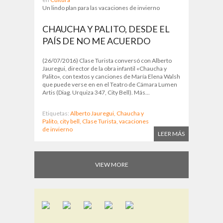
Un lindo plan para las vacaciones de invierno
CHAUCHA Y PALITO, DESDE EL
PAÍS DE NO ME ACUERDO
(26/07/2016) Clase Turista conversó con Alberto
Jauregui, director de la obra infantil «Chaucha y
Palito», con textos y canciones de María Elena Walsh
que puede verse en en el Teatro de Cámara Lumen
Artis (Diag. Urquiza 347, City Bell). Más...
Etiquetas:
Alberto Jauregui,
Chaucha y
Palito,
city bell,
Clase Turista,
vacaciones
de invierno
LEER MÁS
VIEW MORE