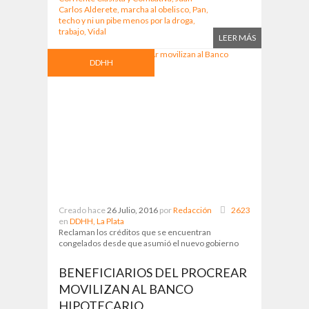
Carlos Alderete,
marcha al obelisco,
Pan,
techo y ni un pibe menos por la droga,
trabajo,
Vidal
LEER MÁS
DDHH
Creado hace
26 Julio, 2016
por
Redacción
2623
en
DDHH,
La Plata
Reclaman los créditos que se encuentran
congelados desde que asumió el nuevo gobierno
BENEFICIARIOS DEL PROCREAR
MOVILIZAN AL BANCO
HIPOTECARIO