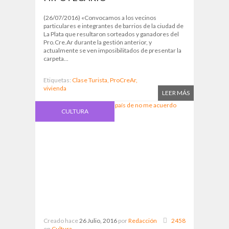
(26/07/2016) «Convocamos a los vecinos
particulares e integrantes de barrios de la ciudad de
La Plata que resultaron sorteados y ganadores del
Pro.Cre.Ar durante la gestión anterior, y
actualmente se ven imposibilitados de presentar la
carpeta...
Etiquetas:
Clase Turista,
ProCreAr,
vivienda
LEER MÁS
CULTURA
Creado hace
26 Julio, 2016
por
Redacción
2458
en
Cultura