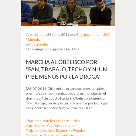
Creado hace
26 Julio, 2016
por
Rodrigo
1804
Maneglia
en
Nacionales
El domingo 7 de agosto a las 14hs.
MARCHA AL OBELISCO POR
“PAN, TRABAJO, TECHO Y NI UN
PIBE MENOS POR LA DROGA”
(26-07-2016)Diferentes organizaciones sociales,
gremiales y movimientos populares marcharán el
domingo 7 de agosto hasta el Obelisco exigiendo
“Pan, trabajo, techo y ni un pibe menos por la droga”.
Para informar sobre la movilización Clase...
Etiquetas:
Barrios de Pie,
Bullrich,
Cambiemos,
Confederación de
Trabajadores de la Economía Popular,
Corriente Clasista y Combativa,
Juan