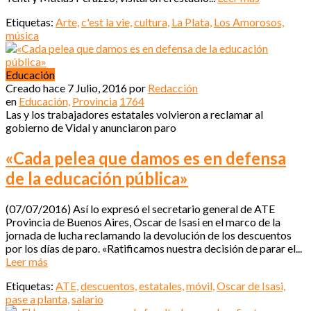
Etiquetas:
Arte,
c'est la vie,
cultura,
La Plata,
Los Amorosos,
música
Educación
Creado hace
7 Julio, 2016
por
Redacción
en
Educación,
Provincia
1764
Las y los trabajadores estatales volvieron a reclamar al
gobierno de Vidal y anunciaron paro
«Cada pelea que damos es en defensa
de la educación pública»
(07/07/2016) Así lo expresó el secretario general de ATE
Provincia de Buenos Aires, Oscar de Isasi en el marco de la
jornada de lucha reclamando la devolución de los descuentos
por los días de paro. «Ratificamos nuestra decisión de parar el...
Leer más
Etiquetas:
ATE,
descuentos,
estatales,
móvil,
Oscar de Isasi,
pase a planta,
salario