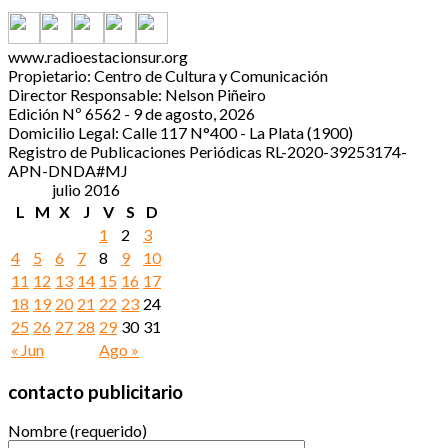
www.radioestacionsur.org
Propietario: Centro de Cultura y Comunicación
Director Responsable: Nelson Piñeiro
Edición Nº 6562 - 9 de agosto, 2026
Domicilio Legal: Calle 117 N°400 - La Plata (1900)
Registro de Publicaciones Periódicas RL-2020-39253174-
APN-DNDA#MJ
julio 2016
L
M
X
J
V
S
D
1
2
3
4
5
6
7
8
9
10
11
12
13
14
15
16
17
18
19
20
21
22
23
24
25
26
27
28
29
30
31
« Jun
Ago »
contacto publicitario
Nombre (requerido)