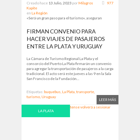
Creado hace
13 Julio, 2023
por
Milagros
977
Kapite
en
La Región
«Será un gran paso para el turismo», aseguran
FIRMAN CONVENIO PARA
HACER VIAJES DE PASAJEROS
ENTRE LA PLATA Y URUGUAY
La Cámara de Turismo Regional La Plata y el
consorcio del Puerto La Plata firmarán un convenio
para agregar la transportación de pasajeros a la carga
tradicional. El acto será este jueves a las 9 en la Sala
San Francisco de la Fundación...
Etiquetas:
buquebus,
La Plata,
transporte,
turismo,
Uruguay
LEER MÁS
LA PLATA