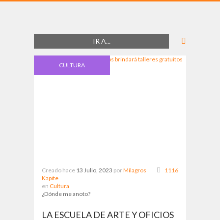
IR A...
CULTURA
Creado hace
13 Julio, 2023
por
Milagros
1116
Kapite
en
Cultura
¿Dónde me anoto?
LA ESCUELA DE ARTE Y OFICIOS