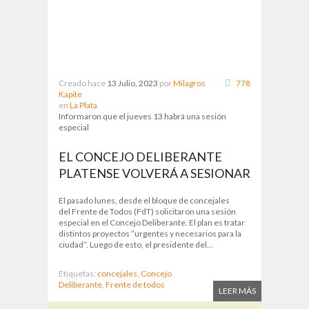
Creado hace
13 Julio, 2023
por
Milagros
778
Kapite
en
La Plata
Informaron que el jueves 13 habrá una sesión
especial
EL CONCEJO DELIBERANTE
PLATENSE VOLVERÁ A SESIONAR
El pasado lunes, desde el bloque de concejales
del Frente de Todos (FdT) solicitaron una sesión
especial en el Concejo Deliberante. El plan es tratar
distintos proyectos “urgentes y necesarios para la
ciudad”. Luego de esto, el presidente del...
Etiquetas:
concejales,
Concejo
Deliberante,
Frente de todos
LEER MÁS