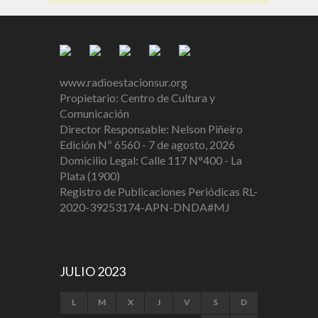
www.radioestacionsur.org
Propietario: Centro de Cultura y
Comunicación
Director Responsable: Nelson Piñeiro
Edición Nº 6560 - 7 de agosto, 2026
Domicilio Legal: Calle 117 N°400 - La
Plata (1900)
Registro de Publicaciones Periódicas RL-
2020-39253174-APN-DNDA#MJ
JULIO 2023
L
M
X
J
V
S
D