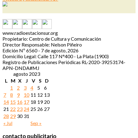
www.radioestacionsur.org
Propietario: Centro de Cultura y Comunicación
Director Responsable: Nelson Piñeiro
Edición Nº 6560 - 7 de agosto, 2026
Domicilio Legal: Calle 117 N°400 - La Plata (1900)
Registro de Publicaciones Periódicas RL-2020-39253174-
APN-DNDA#MJ
agosto 2023
L
M
X
J
V
S
D
1
2
3
4
5
6
7
8
9
10
11
12
13
14
15
16
17
18
19
20
21
22
23
24
25
26
27
28
29
30
31
« Jul
Sep »
contacto publicitario