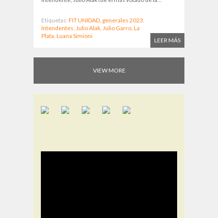
Etiquetas:
FIT UNIDAD,
generales 2023,
Intendentes,
Julio Alak,
Julio Garro,
La
Plata,
Luana Simioni
LEER MÁS
VIEW MORE