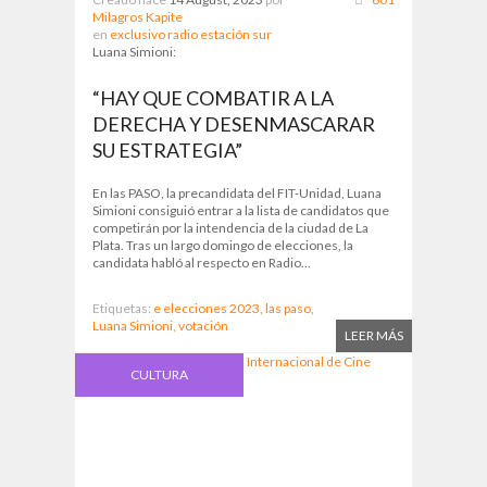
Milagros Kapite
en
exclusivo radio estación sur
Luana Simioni:
“HAY QUE COMBATIR A LA
DERECHA Y DESENMASCARAR
SU ESTRATEGIA”
En las PASO, la precandidata del FIT-Unidad, Luana
Simioni consiguió entrar a la lista de candidatos que
competirán por la intendencia de la ciudad de La
Plata. Tras un largo domingo de elecciones, la
candidata habló al respecto en Radio...
Etiquetas:
e elecciones 2023,
las paso,
Luana Simioni,
votación
LEER MÁS
CULTURA