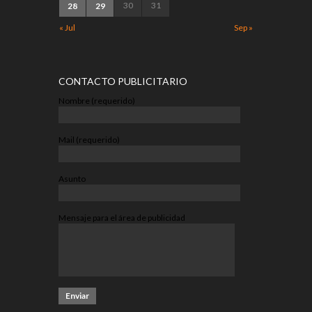
30
31
28
29
« Jul
Sep »
CONTACTO PUBLICITARIO
Nombre (requerido)
Mail (requerido)
Asunto
Mensaje para el área de publicidad