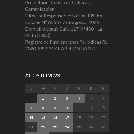
Propietario: Centro de Cultura y
Comunicación
Director Responsable: Nelson Piñeiro
Edición Nº 6560 - 7 de agosto, 2026
Domicilio Legal: Calle 117 N°400 - La
Plata (1900)
Registro de Publicaciones Periódicas RL-
2020-39253174-APN-DNDA#MJ
AGOSTO 2023
L
M
X
J
V
S
D
5
6
1
2
3
4
11
12
13
7
8
9
10
18
19
20
14
15
16
17
21
25
26
27
22
23
24