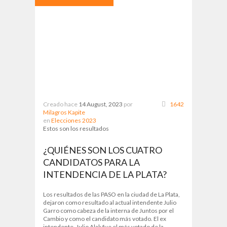
Creado hace
14 August, 2023
por
1642
Milagros Kapite
en
Elecciones 2023
Estos son los resultados
¿QUIÉNES SON LOS CUATRO
CANDIDATOS PARA LA
INTENDENCIA DE LA PLATA?
Los resultados de las PASO en la ciudad de La Plata,
dejaron como resultado al actual intendente Julio
Garro como cabeza de la interna de Juntos por el
Cambio y como el candidato más votado. El ex
intendente, Julio Alak fue el más votado de la...