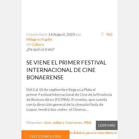
Creado hace
14 August, 2023
por
965
Milagros Kapite
en
Cultura
¿De qué se trata?
SE VIENE EL PRIMER FESTIVAL
INTERNACIONAL DE CINE
BONAERENSE
Del 2 al 10 de septiembre llega a La Plata el
primer Festival Internacional de Cine de la Provincia
de Buenos Aires (FICPBA). El evento, que cuenta
con la dirección general de la cineasta Paula de
Luque, tendrá dos sedes: el Cinema...
Etiquetas:
cine,
cultura,
funciones,
PBA
LEER MÁS
ELECCIONES 2023